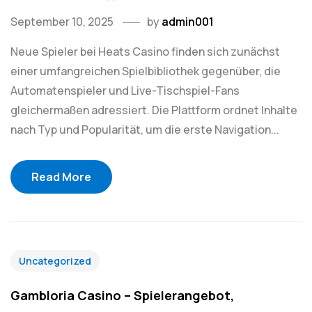
September 10, 2025
by
admin001
Neue Spieler bei Heats Casino finden sich zunächst
einer umfangreichen Spielbibliothek gegenüber, die
Automatenspieler und Live-Tischspiel-Fans
gleichermaßen adressiert. Die Plattform ordnet Inhalte
nach Typ und Popularität, um die erste Navigation...
Read More
Uncategorized
Gambloria Casino – Spielerangebot,