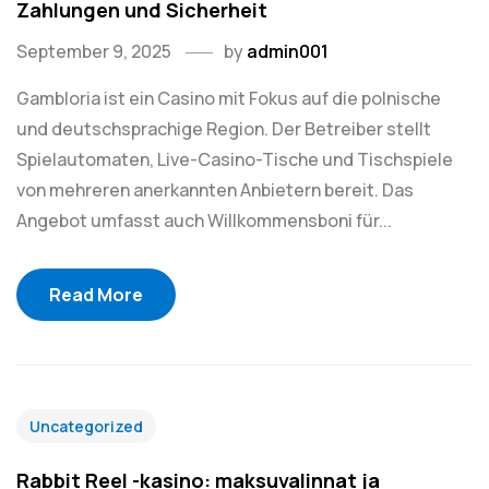
Zahlungen und Sicherheit
September 9, 2025
by
admin001
Gambloria ist ein Casino mit Fokus auf die polnische
und deutschsprachige Region. Der Betreiber stellt
Spielautomaten, Live-Casino-Tische und Tischspiele
von mehreren anerkannten Anbietern bereit. Das
Angebot umfasst auch Willkommensboni für...
Read More
Uncategorized
Rabbit Reel -kasino: maksuvalinnat ja