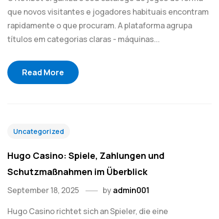
que novos visitantes e jogadores habituais encontram
rapidamente o que procuram. A plataforma agrupa
títulos em categorias claras - máquinas...
Read More
Uncategorized
Hugo Casino: Spiele, Zahlungen und
Schutzmaßnahmen im Überblick
September 18, 2025
by
admin001
Hugo Casino richtet sich an Spieler, die eine