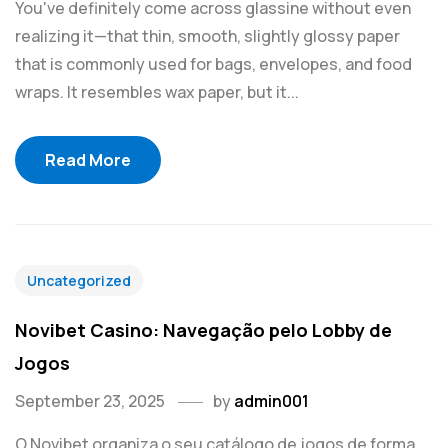
You've definitely come across glassine without even
realizing it—that thin, smooth, slightly glossy paper
that is commonly used for bags, envelopes, and food
wraps. It resembles wax paper, but it...
Read More
Uncategorized
Novibet Casino: Navegação pelo Lobby de
Jogos
September 23, 2025
by
admin001
O Novibet organiza o seu catálogo de jogos de forma