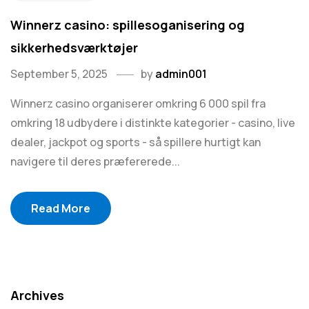
Winnerz casino: spillesoganisering og
sikkerhedsværktøjer
September 5, 2025
by
admin001
Winnerz casino organiserer omkring 6 000 spil fra
omkring 18 udbydere i distinkte kategorier - casino, live
dealer, jackpot og sports - så spillere hurtigt kan
navigere til deres præfererede...
Read More
Archives